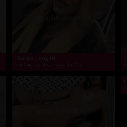
Thaíssa Longati
J
Alto Caiçaras, Belo Horizonte - MG
S
L
C