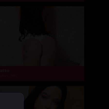
atto
etim - MG