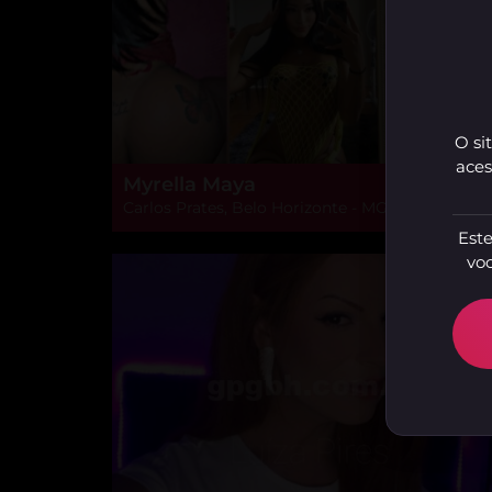
O si
aces
Myrella Maya
Carlos Prates, Belo Horizonte - MG
Este
voc