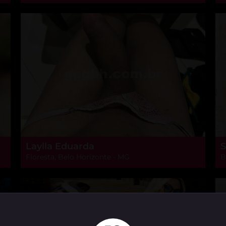
Laylla Eduarda
S
Floresta, Belo Horizonte - MG
B