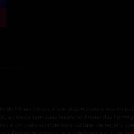
tes Claros
te de Minas Gerais, é um destino que encanta pela
1, a cidade tem suas raízes no Arraial das Form
ros é um polo econômico e cultural da região, c
onais Festas de Agosto, que celebram a cultura l