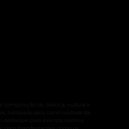
 combinação de história, cultura e
igas, nomeado pela luminosidade da
om destaque para eventos como a
ocal com manifestações como os