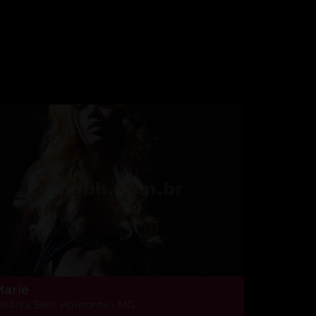
arie
oiânia, Belo Horizonte - MG