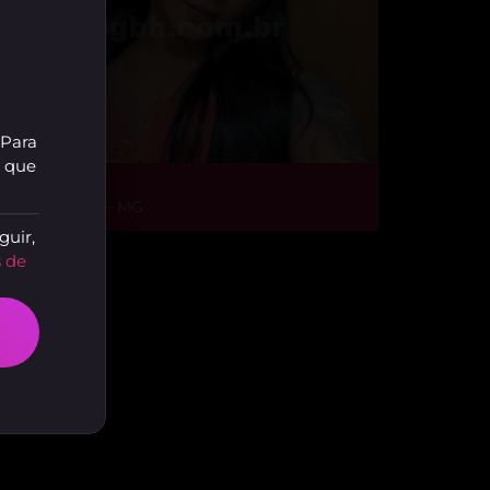
 Para
r que
ade Silva
elo Horizonte - MG
guir,
 de