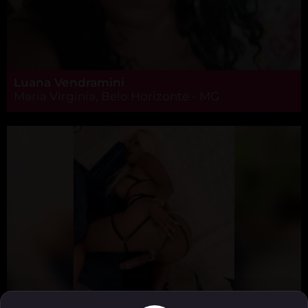
Luana Vendramini
Maria Virgínia, Belo Horizonte - MG