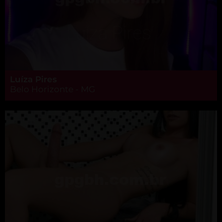
Luíza Pires
Belo Horizonte - MG