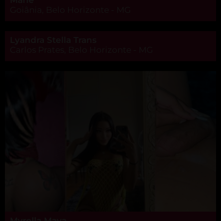
Goiânia, Belo Horizonte - MG
Lyandra Stella Trans
Carlos Prates, Belo Horizonte - MG
Myrella Maya