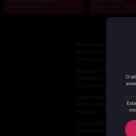
Bruna Fernandes
Keyla Felix
Belo Horizonte - MG
Savassi, Belo Horizo
Se você procura atendim
próprio e horários flexív
claras para agendar co
Para quem valoriza atrib
O si
Em Belo Horizonte
reúne
aces
o que você busca.
Explore perfis com expe
Este
descrição dos serviços,
voc
discrição.
Se a prioridade é combin
de estrutura própria, am