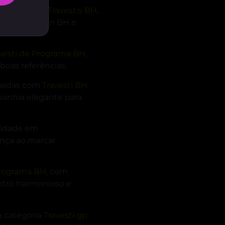
es opções de
Travestis BH
,
ara atender em BH e
vesti de Programa BH
,
oas referências.
saídas com
Travesti BH
panhia elegante para
 cidade em
ança ao marcar
Programa BH
, com
ntro harmonioso e
a categoria
Travesti gp