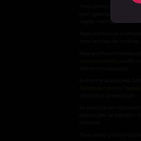
Para conhecer a diversi
com galerias de fotos, d
região metropolitana.
Agendamentos profissio
com opções de horários,
Para acompanhantes volt
acompanhante
, perfis
diferentes ocasiões.
Encontre avaliações, foto
Acompanhantes Travest
encontros presenciais.
Se procura serviços pon
descrições de pacotes,
discreto.
Para quem prefere opçõe