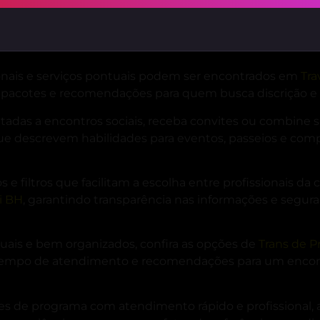
dade de estilos e personalidades, navegue pelas melhor
escrição de perfil e informações sobre disponibilidade p
nais e serviços pontuais podem ser encontrados em
Tra
 pacotes e recomendações para quem busca discrição e b
adas a encontros sociais, receba convites ou combine 
 que descrevem habilidades para eventos, passeios e com
s e filtros que facilitam a escolha entre profissionais da
i BH
, garantindo transparência nas informações e segur
tuais e bem organizados, confira as opções de
Trans de 
 tempo de atendimento e recomendações para um enco
s de programa com atendimento rápido e profissional, 