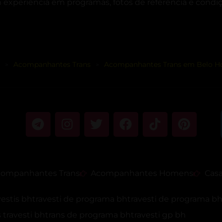
 experiência em programas, fotos de referência e condiç
Acompanhantes Trans
Acompanhantes Trans em Belo Ho
>
>
ompanhantes Trans
Acompanhantes Homens
Casa
vestis bh
travesti de programa bh
travesti de programa b
travesti bh
trans de programa bh
travesti gp bh