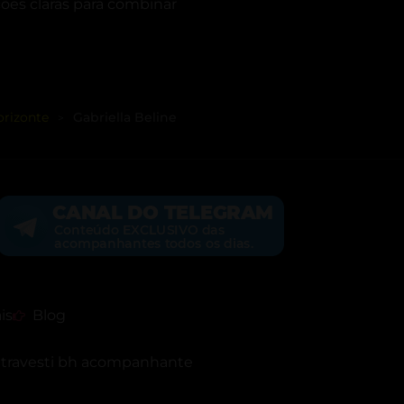
ões claras para combinar
rizonte
Gabriella Beline
>
is
Blog
h
travesti bh acompanhante