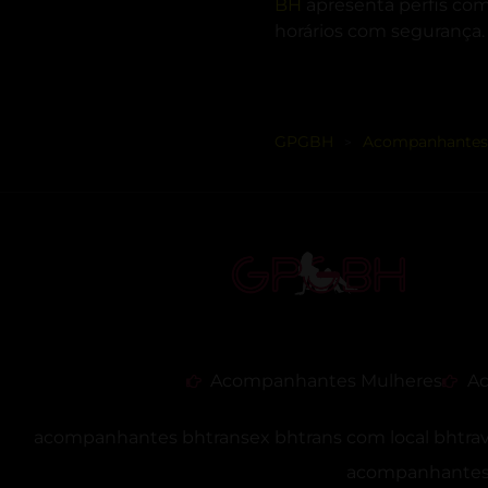
BH
apresenta perfis com
horários com segurança.
GPGBH
Acompanhantes
>
Acompanhantes Mulheres
Ac
acompanhantes bh
transex bh
trans com local bh
tra
acompanhantes 