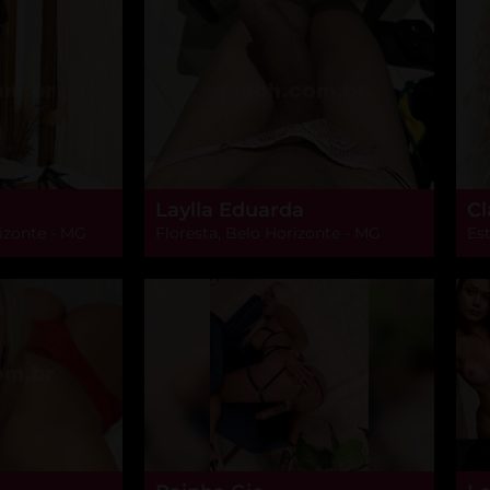
Laylla Eduarda
Cl
izonte - MG
Floresta, Belo Horizonte - MG
Est