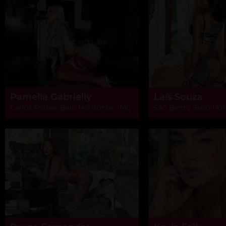
Pamella Gabrielly
Laís Souza
Carlos Prates, Belo Horizonte - MG
São Bento, Belo Hor