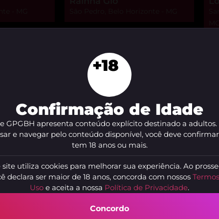
Rainha Gio
Lo
nte - MG
São Pedro, Belo Horizonte - MG
San
M
+18
entos discretos e acolhedores na capital mineira, enco
eis em
Travesti Com Local Em Belo Horizonte
, com fotos 
m segurança e comodidade.
Confirmação de Idade
utos físicos marcantes e presença confiante, a seleção d
te GPGBH apresenta conteúdo explícito destinado a adultos.
 perfis verificados, avaliações reais e filtros que ajuda
sar e navegar pelo conteúdo disponível, você deve confirma
tem 18 anos ou mais.
riência profissional e atendimento personalizado em
Tr
 site utiliza cookies para melhorar sua experiência. Ao prosse
 localização e formas de contato facilitam o agendament
ê declara ser maior de 18 anos, concorda com nossos
Termos
Uso
e aceita a nossa
Política de Privacidade
.
ar conforto e praticidade, consulte opções de
Trans com
Concordo
biente limpo e horários estendidos para encontros tranqu