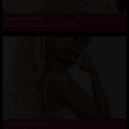
Laylla Eduarda
Floresta, Belo Horizonte - MG
Clara Fernandez