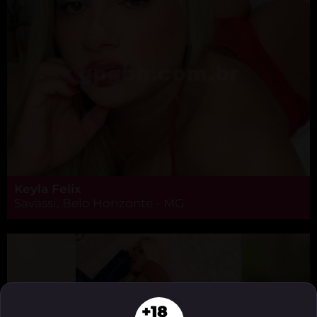
Keyla Felix
Savassi, Belo Horizonte - MG
+18