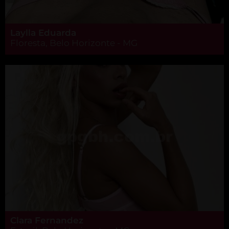
Laylla Eduarda
Floresta, Belo Horizonte - MG
Clara Fernandez