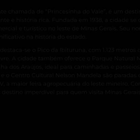
te chamada de “Princesinha do Vale”, é um dest
te e história rica.
Fundada em 1938, a cidade se 
cial e turístico no leste de Minas Gerais.
Seu no
ificativo na história do estado.
, destaca-se o Pico da Ibituruna, com 1.123 metros 
vre.
A cidade também oferece o Parque Natural M
Ilha dos Araújos, ideal para caminhadas e passeios 
e e o Centro Cultural Nelson Mandela são paradas o
 a maior feira agropecuária do leste mineiro.
Com
destino imperdível para quem visita Minas Gerais