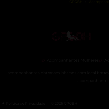
GPGBH
Acompanha
>
Acompanhantes Mulheres
Ac
acompanhantes bh
transex bh
trans com local bh
tra
acompanhantes 
Política de Privacidade
© 2026 GPGBH