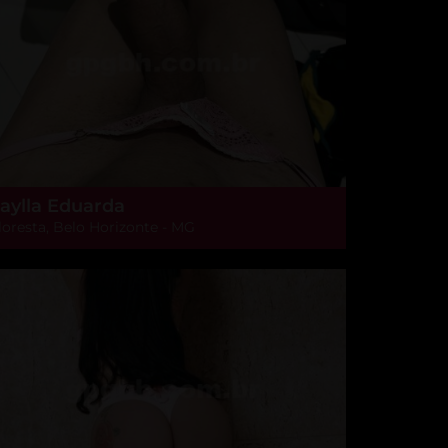
aylla Eduarda
loresta, Belo Horizonte - MG