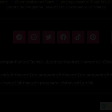
ntes
Acompanhantes Trans
Acompanhantes Trans Em Go
>
>
Garota de Programa Travesti Em Governador Valadares
ompanhantes Trans
Acompanhantes Homens
Casa
vestis bh
travesti de programa bh
travesti de programa b
travesti bh
trans de programa bh
travesti gp bh