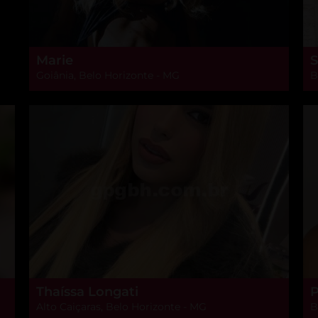
Marie
S
Goiânia, Belo Horizonte - MG
B
Thaíssa Longati
P
Alto Caiçaras, Belo Horizonte - MG
B