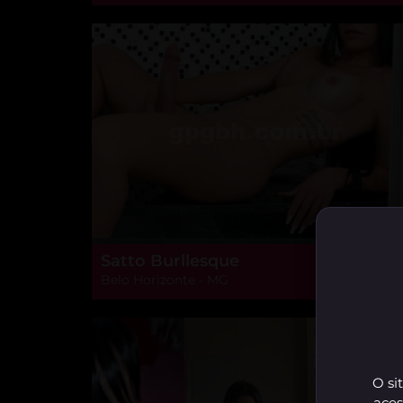
Satto Burllesque
Belo Horizonte - MG
O si
aces