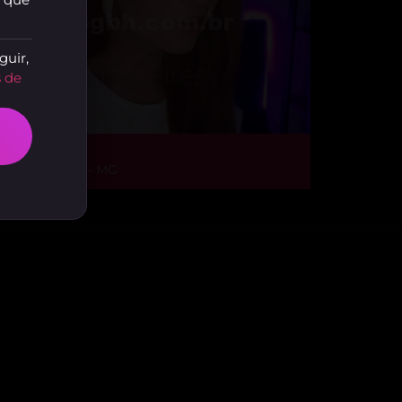
guir,
 de
uíza Pires
elo Horizonte - MG