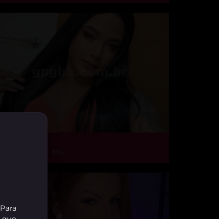
ade Silva
elo Horizonte - MG
 Para
r que