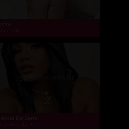
atto
etim - MG
érola De Sena
elo Horizonte - MG