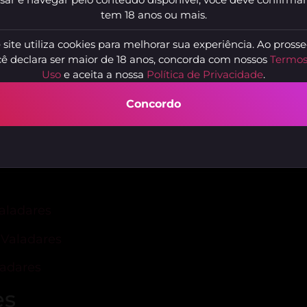
tem 18 anos ou mais.
 site utiliza cookies para melhorar sua experiência. Ao prosse
ê declara ser maior de 18 anos, concorda com nossos
Termos
Uso
e aceita a nossa
Política de Privacidade
.
Concordo
Aghatta Ferraz
L
Lindéia, Belo Horizonte - MG
B
aladares
 Valadares
ladares
es