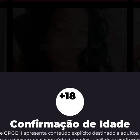
Luana Vendramini
J
+18
Maria Virgínia, Belo Horizonte - MG
B
Confirmação de Idade
te GPGBH apresenta conteúdo explícito destinado a adultos.
sar e navegar pelo conteúdo disponível, você deve confirma