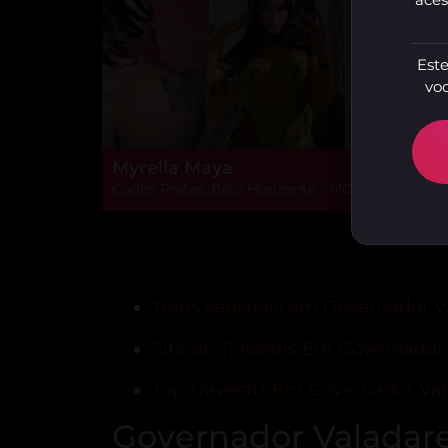
Este
voc
Myrella Maya
Carlos Prates, Belo Horizonte - MG
Trans sensuais em Governador V
Site de Travestis Em Governador
Top Travestis Em Governador Va
Governador Valadar