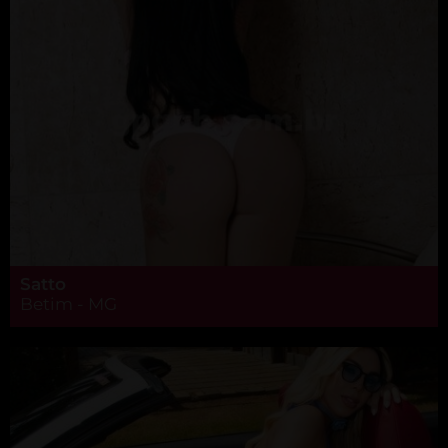
Satto
Betim - MG