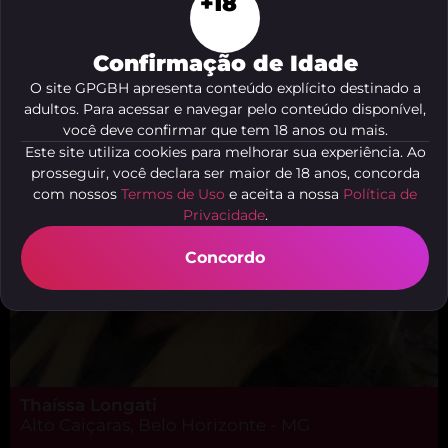
+18
Luana Vendramini
Maria Virgínia, Belo Horizonte - MG
Confirmação de Idade
O site GPGBH apresenta conteúdo explícito destinado a
adultos. Para acessar e navegar pelo conteúdo disponível,
você deve confirmar que tem 18 anos ou mais.
Este site utiliza cookies para melhorar sua experiência. Ao
prosseguir, você declara ser maior de 18 anos, concorda
com nossos
Termos de Uso
e aceita a nossa
Política de
Privacidade
.
Concordo
Thaíssa Longati
Alto Caiçaras, Belo Horizonte - MG