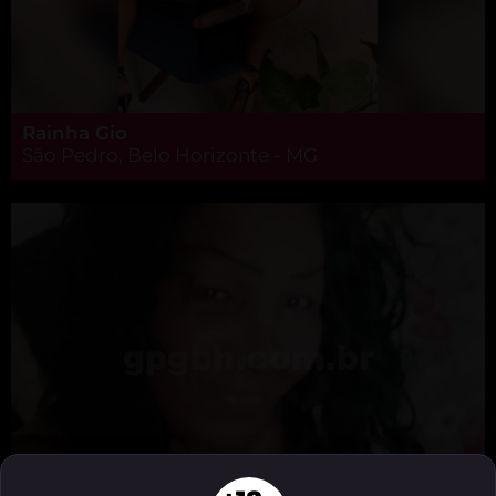
Rainha Gio
São Pedro, Belo Horizonte - MG