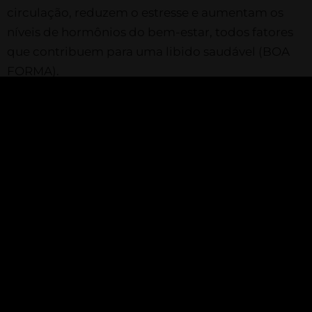
circulação, reduzem o estresse e aumentam os
níveis de hormônios do bem-estar, todos fatores
que contribuem para uma libido saudável​ (BOA
FORMA)​.
O chocolate realmente aumenta a libido?
Embora não haja comprovação científica
definitiva, o chocolate pode melhorar o humor e,
potencialmente, aumentar a libido devido ao seu
efeito nos níveis de endorfinas e serotoninas​
(onsalus.com.br)​.
Para um tratamento adequado e seguro, é
importante seguir as orientações de um
profissional de saúde e considerar tanto as opções
naturais quanto as farmacológicas disponíveis.