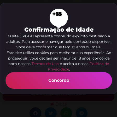
+18
Confirmação de Idade
O site GPGBH apresenta conteúdo explícito destinado a
adultos. Para acessar e navegar pelo conteúdo disponível,
você deve confirmar que tem 18 anos ou mais.
Este site utiliza cookies para melhorar sua experiência. Ao
prosseguir, você declara ser maior de 18 anos, concorda
com nossos
Termos de Uso
e aceita a nossa
Política de
Privacidade
.
Etiqueta financeira: como
lidar com pagamentos e
Concordo
gorjetas em encontros com
acompanhantes
Dicas