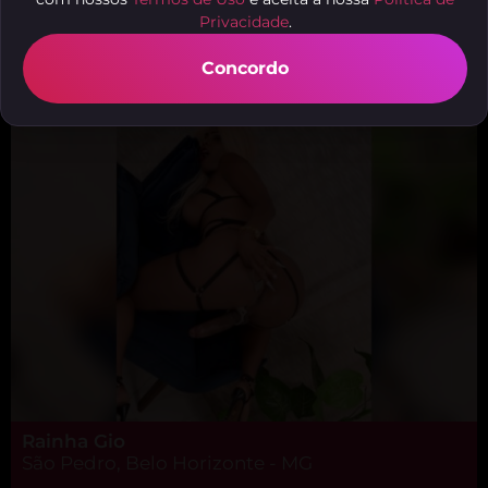
Privacidade
.
Laylla Eduarda
Floresta, Belo Horizonte - MG
Concordo
Rainha Gio
São Pedro, Belo Horizonte - MG