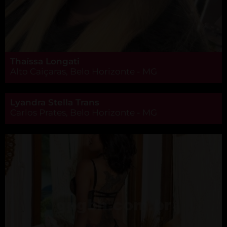
Thaíssa Longati
Alto Caiçaras, Belo Horizonte - MG
Lyandra Stella Trans
Carlos Prates, Belo Horizonte - MG