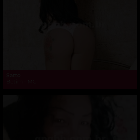
Satto
Betim - MG