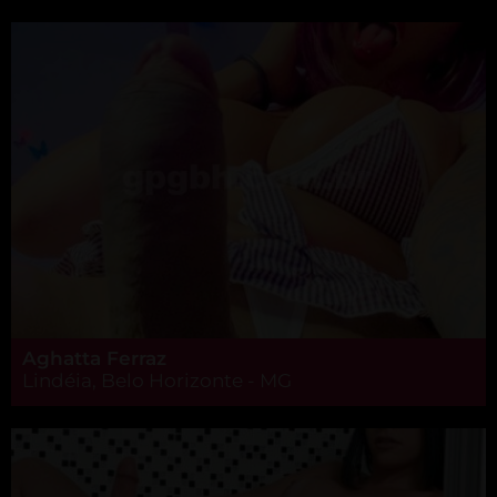
Aghatta Ferraz
Lindéia, Belo Horizonte - MG