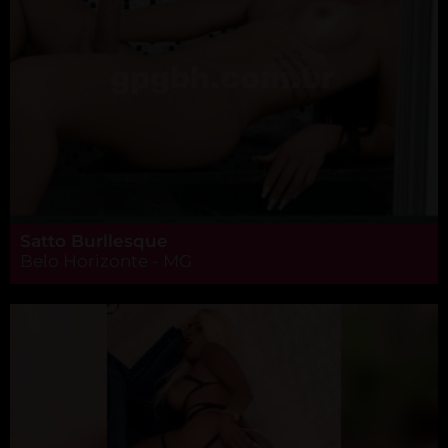
Satto Burllesque
Belo Horizonte - MG