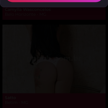
Camylla Wasconcelos
Belo Horizonte - MG
Satto
Betim - MG