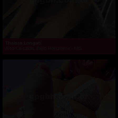
Thaíssa Longati
Alto Caiçaras, Belo Horizonte - MG