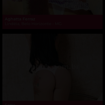
Aghatta Ferraz
Lindéia, Belo Horizonte - MG
Satto