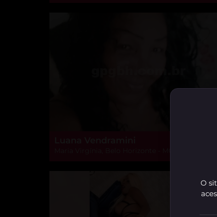
Luana Vendramini
Maria Virgínia, Belo Horizonte - MG
O si
aces