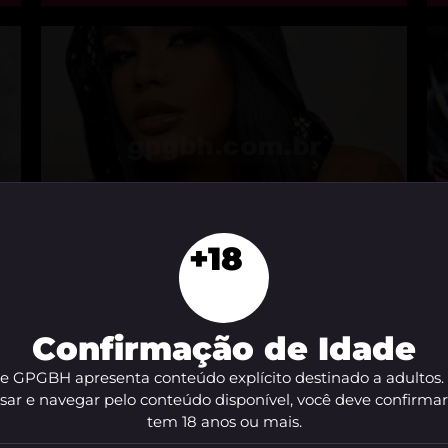
+18
Pérola De Sena
M
Belo Horizonte - MG
C
Confirmação de Idade
te GPGBH apresenta conteúdo explícito destinado a adultos.
sar e navegar pelo conteúdo disponível, você deve confirma
tem 18 anos ou mais.