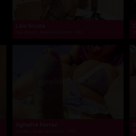
Laís Souza
C
São Bento, Belo Horizonte - MG
B
Aghatta Ferraz
S
Lindéia, Belo Horizonte - MG
B