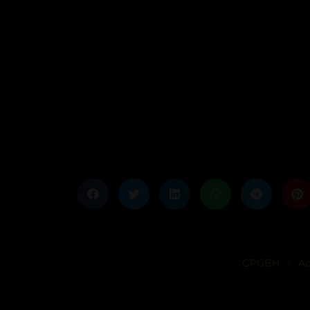
GPGBH
A
>