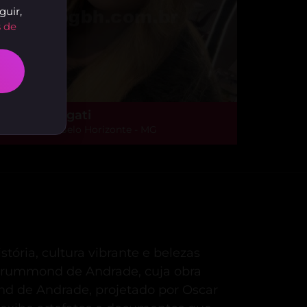
guir,
 de
haíssa Longati
lto Caiçaras, Belo Horizonte - MG
stória, cultura vibrante e belezas
 Drummond de Andrade, cuja obra
d de Andrade, projetado por Oscar