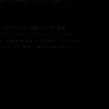
 exibe artefatos e documentos que
xuberante da região.
O Parque
das e observação da fauna e flora
s panorâmicas deslumbrantes.
A cidade
óricos do Brasil, que remonta ao