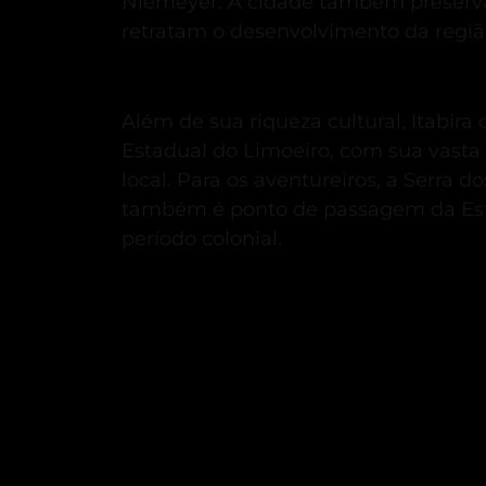
Niemeyer.
A cidade também preserva
retratam o desenvolvimento da regiã
Além de sua riqueza cultural, Itabir
Estadual do Limoeiro, com sua vasta 
local.
Para os aventureiros, a Serra d
também é ponto de passagem da Estrad
período colonial.