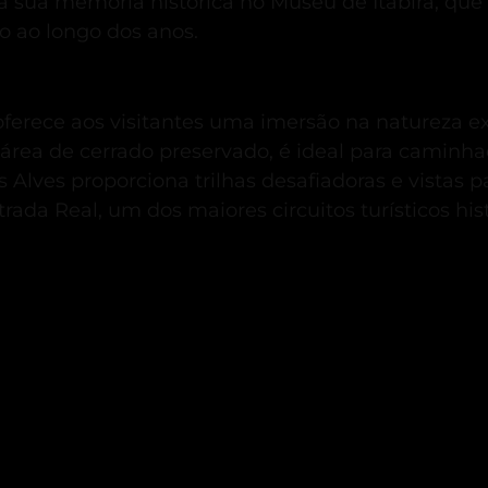
 sua memória histórica no Museu de Itabira, que
o ao longo dos anos.
a oferece aos visitantes uma imersão na natureza e
área de cerrado preservado, é ideal para caminha
os Alves proporciona trilhas desafiadoras e vista
a Real, um dos maiores circuitos turísticos hist