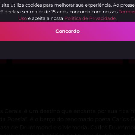
 site utiliza cookies para melhorar sua experiência. Ao prosse
ê declara ser maior de 18 anos, concorda com nossos
Termos
Uso
e aceita a nossa
Política de Privacidade
.
Concordo
Luíza Pires
T
Belo Horizonte - MG
A
s Gerais, é um destino que encanta por sua rica hi
a Poesia”, é o berço do renomado poeta Carlos
 Casa de Drummond e o Memorial Carlos Drummon