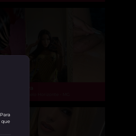
yrella Maya
arlos Prates, Belo Horizonte - MG
 Para
r que