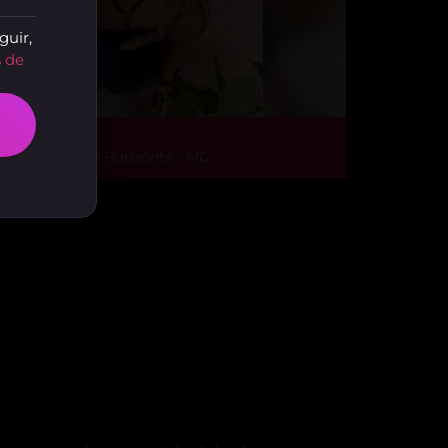
guir,
 de
ainha Gio
ão Pedro, Belo Horizonte - MG