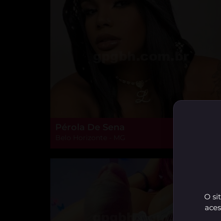
Pérola De Sena
Belo Horizonte - MG
O si
aces