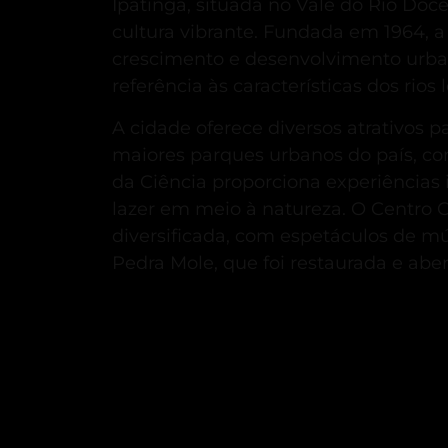
Ipatinga, situada no Vale do Rio Doc
cultura vibrante.
Fundada em 1964, a 
crescimento e desenvolvimento urba
referência às características dos rios l
A cidade oferece diversos atrativos pa
maiores parques urbanos do país, com
da Ciência proporciona experiências
lazer em meio à natureza.
O Centro C
diversificada, com espetáculos de mú
Pedra Mole, que foi restaurada e abe