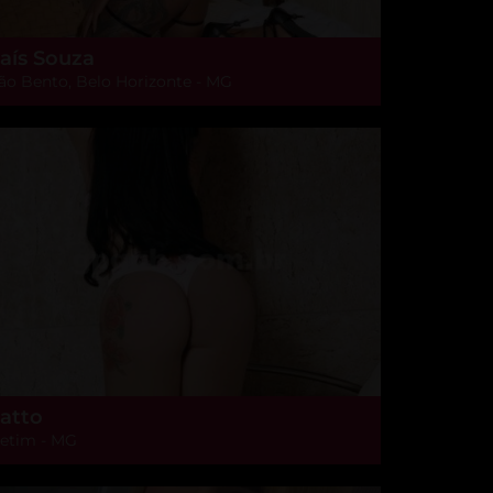
aís Souza
ão Bento, Belo Horizonte - MG
atto
etim - MG