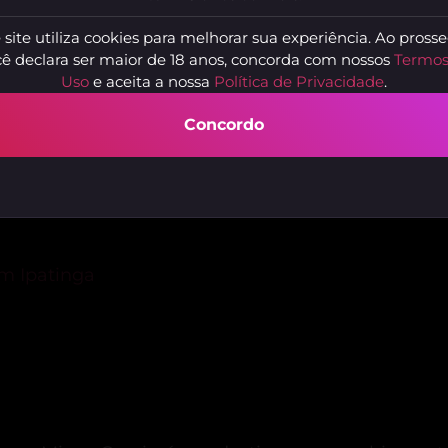
 site utiliza cookies para melhorar sua experiência. Ao prosse
ê declara ser maior de 18 anos, concorda com nossos
Termos
Uso
e aceita a nossa
Política de Privacidade
.
Concordo
Myrella Maya
R
Carlos Prates, Belo Horizonte - MG
S
em Ipatinga