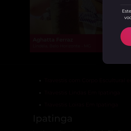
Este
voc
Aghatta Ferraz
Lindéia, Belo Horizonte - MG
Travestis com Corpo Escultural 
Travestis Lindas Em Ipatinga
Travestis Loiras Em Ipatinga
Ipatinga