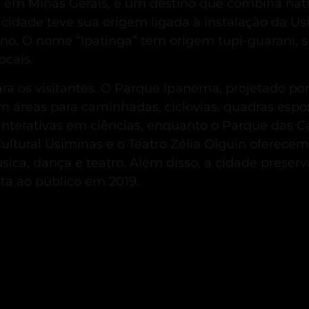
e em Minas Gerais, é um destino que combina natur
cidade teve sua origem ligada à instalação da U
no.
O nome “Ipatinga” tem origem tupi-guarani, s
ocais.
ra os visitantes.
O Parque Ipanema, projetado por
 áreas para caminhadas, ciclovias, quadras espor
 interativas em ciências, enquanto o Parque das 
ultural Usiminas e o Teatro Zélia Olguin oferec
sica, dança e teatro.
Além disso, a cidade preserva
rta ao público em 2019.