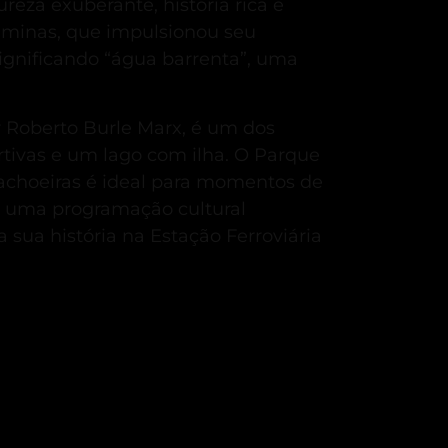
eza exuberante, história rica e
siminas, que impulsionou seu
ignificando “água barrenta”, uma
 Roberto Burle Marx, é um dos
tivas e um lago com ilha.
O Parque
Cachoeiras é ideal para momentos de
em uma programação cultural
 sua história na Estação Ferroviária