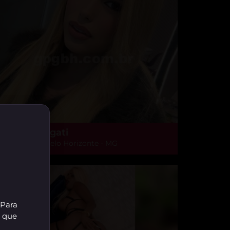
haíssa Longati
lto Caiçaras, Belo Horizonte - MG
 Para
r que