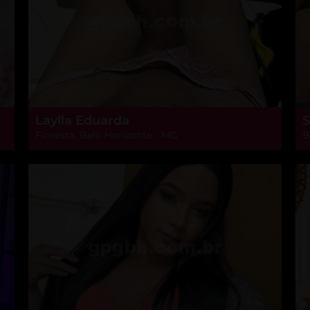
Laylla Eduarda
S
Floresta, Belo Horizonte - MG
B