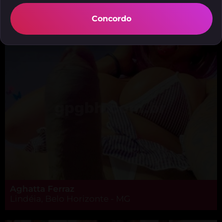
Jhully Schneider
Santo Antônio, Belo Horizonte - MG
Concordo
Aghatta Ferraz
Lindéia, Belo Horizonte - MG