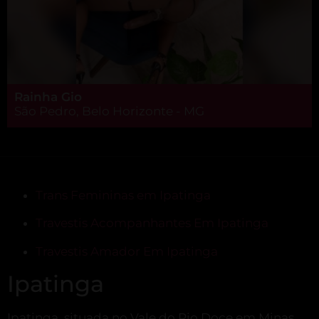
Rainha Gio
São Pedro, Belo Horizonte - MG
Trans Femininas em Ipatinga
Travestis Acompanhantes Em Ipatinga
Travestis Amador Em Ipatinga
Ipatinga
Ipatinga, situada no Vale do Rio Doce em Minas