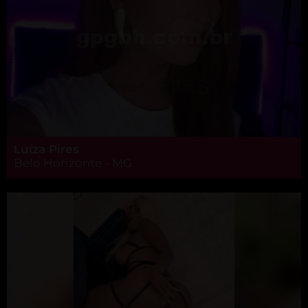
Luíza Pires
Belo Horizonte - MG