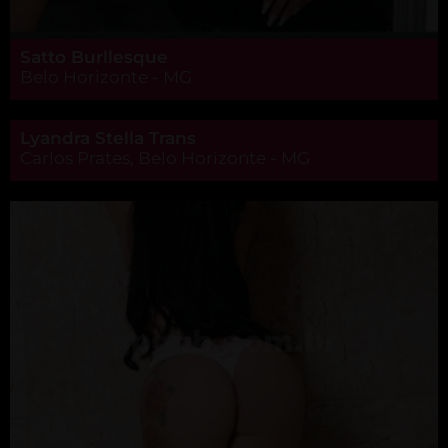
Satto Burllesque
Belo Horizonte - MG
Lyandra Stella Trans
Carlos Prates, Belo Horizonte - MG