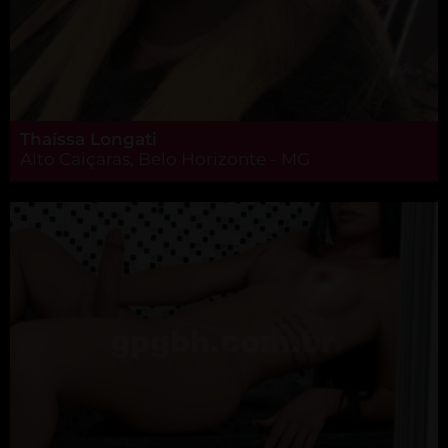
Thaíssa Longati
Alto Caiçaras, Belo Horizonte - MG