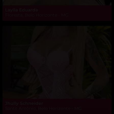
Laylla Eduarda
Floresta, Belo Horizonte - MG
Jhully Schneider
Santo Antônio, Belo Horizonte - MG