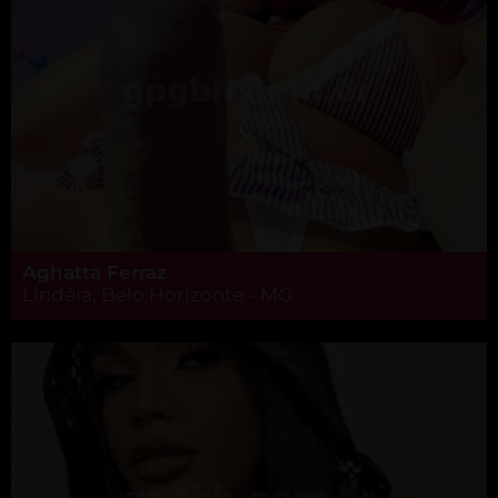
Aghatta Ferraz
Lindéia, Belo Horizonte - MG