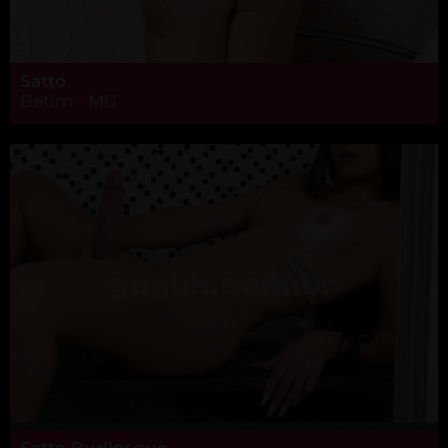
Satto
Betim - MG
Satto Burllesque