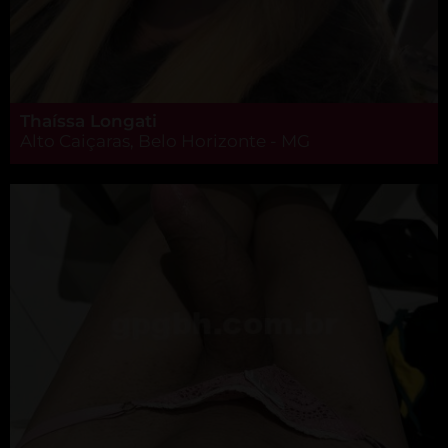
Thaíssa Longati
Alto Caiçaras, Belo Horizonte - MG