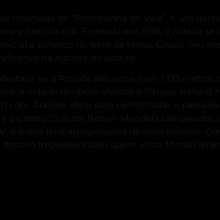
te chamada de “Princesinha do Vale”, é um dest
te e história rica.
Fundada em 1938, a cidade se 
cial e turístico no leste de Minas Gerais.
Seu no
ificativo na história do estado.
, destaca-se o Pico da Ibituruna, com 1.123 metros 
vre.
A cidade também oferece o Parque Natural M
Ilha dos Araújos, ideal para caminhadas e passeios 
e e o Centro Cultural Nelson Mandela são paradas o
 a maior feira agropecuária do leste mineiro.
Com
destino imperdível para quem visita Minas Gerais