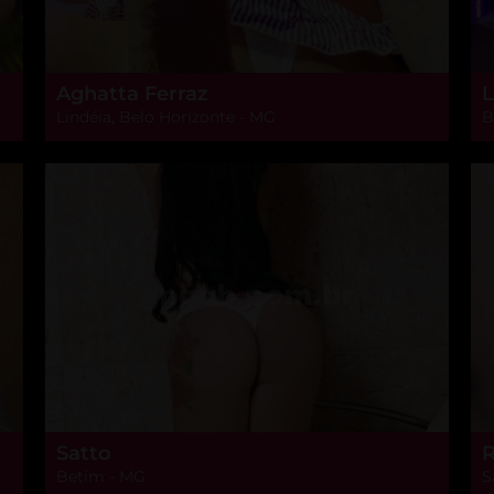
Aghatta Ferraz
L
Lindéia, Belo Horizonte - MG
B
Satto
R
Betim - MG
S