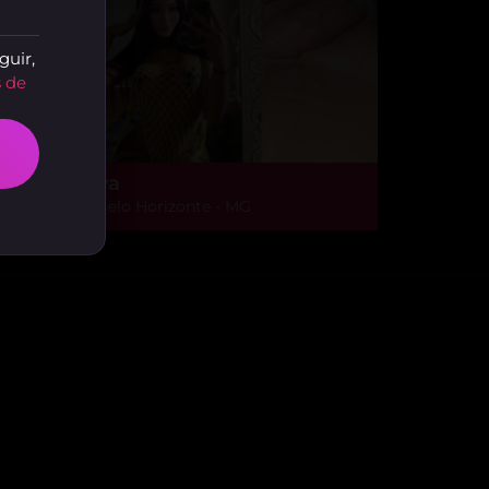
guir,
 de
yrella Maya
arlos Prates, Belo Horizonte - MG