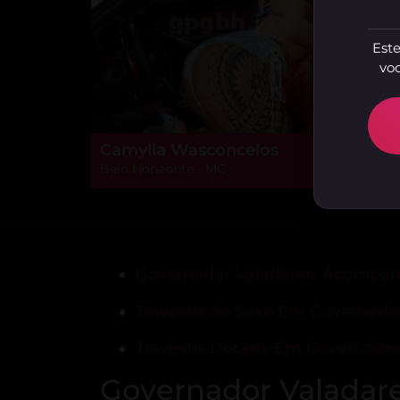
Este
voc
Camylla Wasconcelos
Belo Horizonte - MG
Governador Valadares: Acompanha
Travestis do Sexo Em Governado
Travestis Dotada Em Governador
Governador Valadar