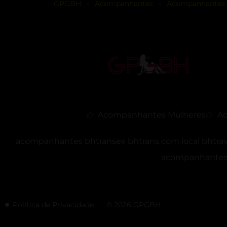
GPGBH
Acompanhantes
Acompanhantes 
>
>
Acompanhantes Mulheres
Ac
acompanhantes bh
transex bh
trans com local bh
tra
acompanhantes 
Política de Privacidade
© 2026 GPGBH