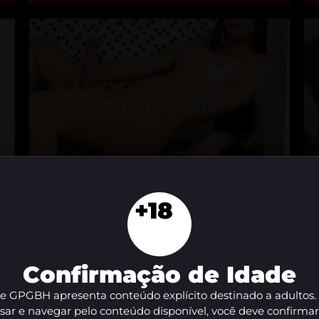
+18
Satto Burllesque
L
Belo Horizonte - MG
M
Confirmação de Idade
te GPGBH apresenta conteúdo explícito destinado a adultos.
sar e navegar pelo conteúdo disponível, você deve confirma