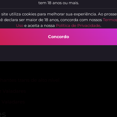
tem 18 anos ou mais.
 site utiliza cookies para melhorar sua experiência. Ao prosse
ê declara ser maior de 18 anos, concorda com nossos
Termos
Uso
e aceita a nossa
Política de Privacidade
.
Concordo
Marie
M
Goiânia, Belo Horizonte - MG
C
ntes trans de alto nível
r Valadares
 Valadares
es