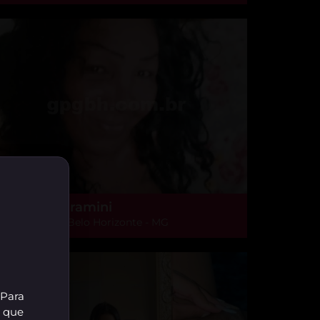
uana Vendramini
aria Virgínia, Belo Horizonte - MG
 Para
r que