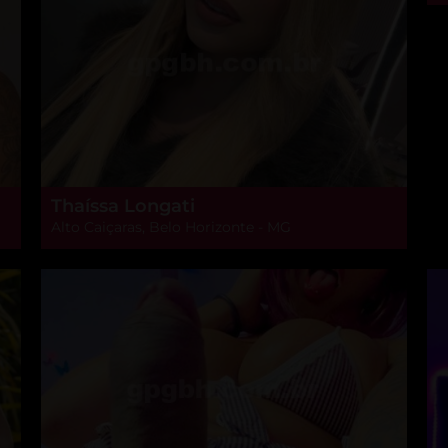
Thaíssa Longati
Alto Caiçaras, Belo Horizonte - MG