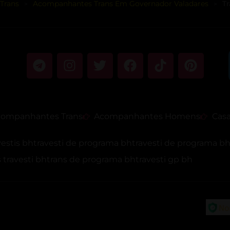
Trans
Acompanhantes Trans Em Governador Valadares
T
>
>
ompanhantes Trans
Acompanhantes Homens
Casa
vestis bh
travesti de programa bh
travesti de programa b
travesti bh
trans de programa bh
travesti gp bh