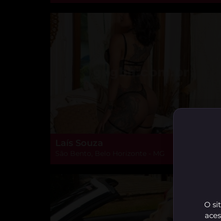
Laís Souza
São Bento, Belo Horizonte - MG
O si
aces