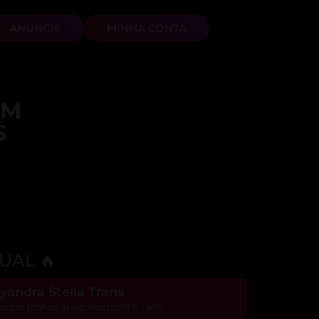
ANUNCIE
MINHA CONTA
EM
S
UAL 🔥
yandra Stella Trans
arlos Prates, Belo Horizonte - MG