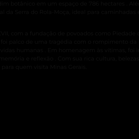
dim botânico em um espaço de 786 hectares
.
Alé
al da Serra do Rola-Moça, ideal para caminhadas
o XVII, com a fundação de povoados como Piedade
 foi palco de uma tragédia com o rompimento da
0 vidas humanas
.
Em homenagem às vítimas, foi 
memória e reflexão
.
Com sua rica cultura, belezas
para quem visita Minas Gerais.