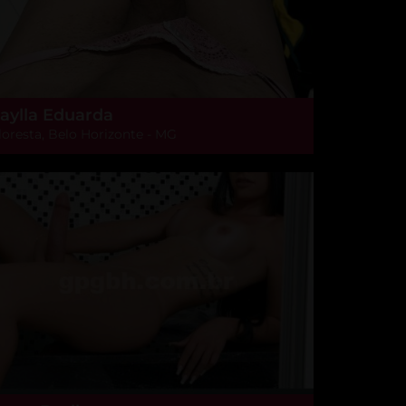
aylla Eduarda
loresta, Belo Horizonte - MG