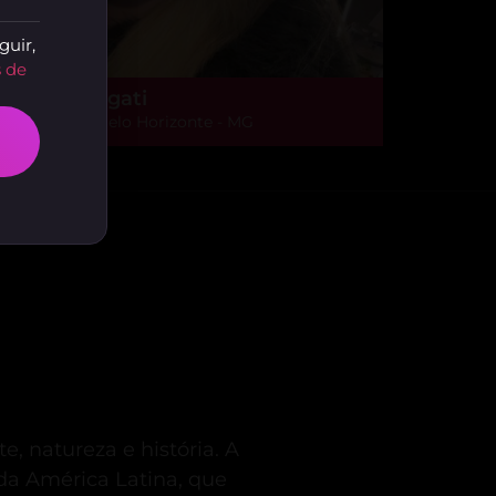
guir,
 de
haíssa Longati
lto Caiçaras, Belo Horizonte - MG
, natureza e história.
A
da América Latina, que