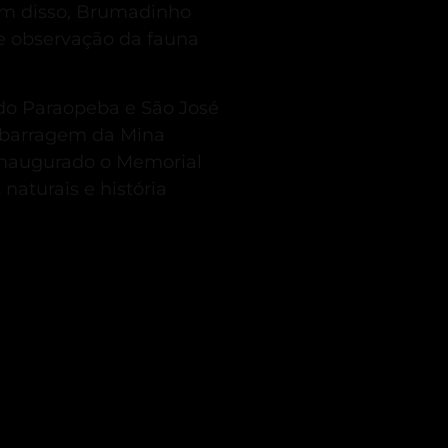
m disso, Brumadinho
 e observação da fauna
 do Paraopeba e São José
 barragem da Mina
inaugurado o Memorial
 naturais e história