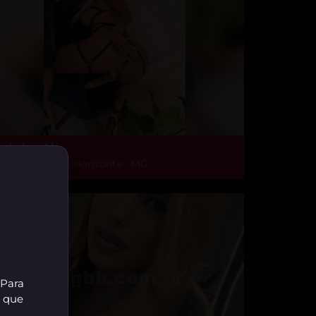
ainha Gio
ão Pedro, Belo Horizonte - MG
 Para
r que