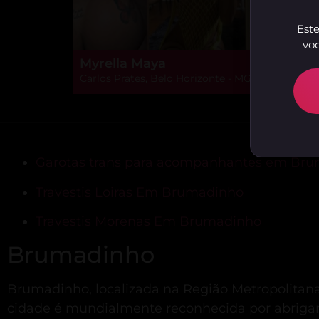
Este
voc
Myrella Maya
Carlos Prates, Belo Horizonte - MG
Garotas trans para acompanhantes em Br
Travestis Loiras Em Brumadinho
Travestis Morenas Em Brumadinho
Brumadinho
Brumadinho, localizada na Região Metropolitana 
cidade é mundialmente reconhecida por abrigar 