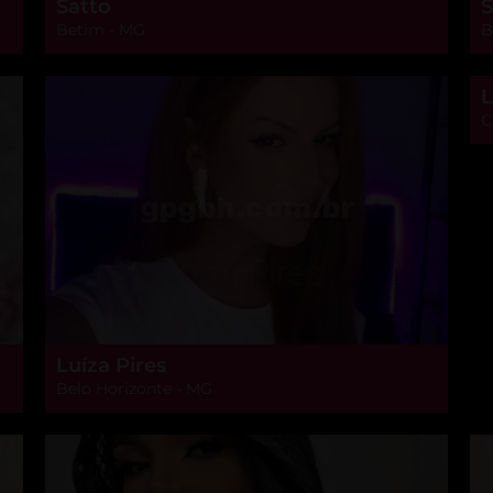
Satto
S
Betim - MG
B
L
C
Luíza Pires
Belo Horizonte - MG