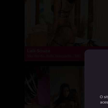
Laís Souza
São Bento, Belo Horizonte - MG
O si
aces