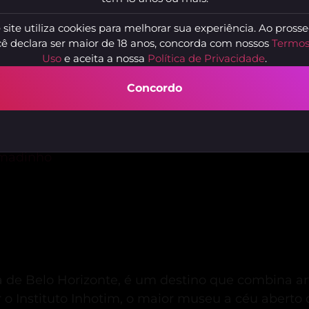
 site utiliza cookies para melhorar sua experiência. Ao prosse
ê declara ser maior de 18 anos, concorda com nossos
Termos
Uso
e aceita a nossa
Política de Privacidade
.
Marie
T
Goiânia, Belo Horizonte - MG
A
Concordo
umadinho
de Belo Horizonte, é um destino que combina arte
o Instituto Inhotim, o maior museu a céu aberto 