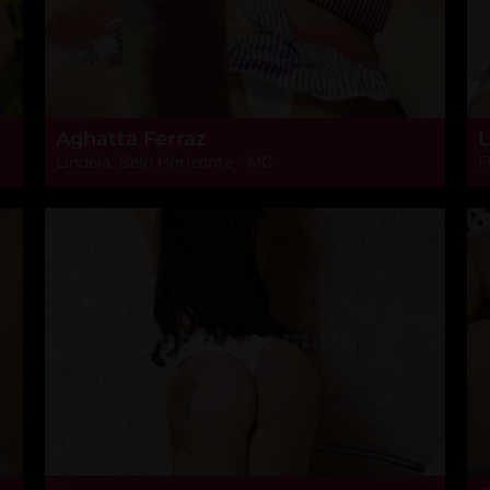
Aghatta Ferraz
L
Lindéia, Belo Horizonte - MG
F