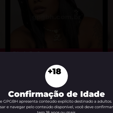
Pérola De Sena
R
Belo Horizonte - MG
S
+18
Confirmação de Idade
te GPGBH apresenta conteúdo explícito destinado a adultos.
sar e navegar pelo conteúdo disponível, você deve confirma
tem 18 anos ou mais.