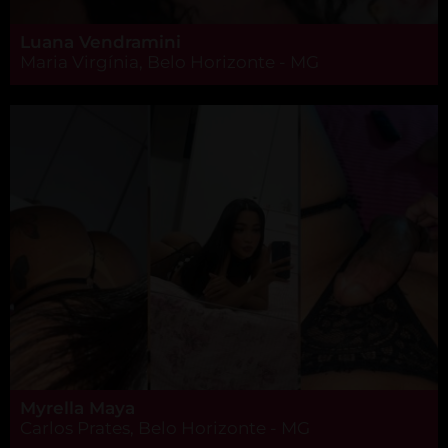
Luana Vendramini
Maria Virgínia, Belo Horizonte - MG
Myrella Maya
Carlos Prates, Belo Horizonte - MG