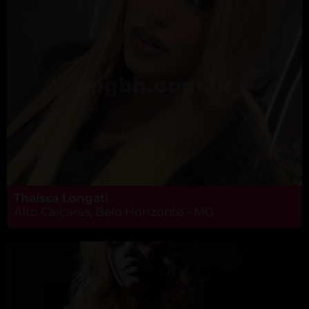
Thaíssa Longati
Alto Caiçaras, Belo Horizonte - MG