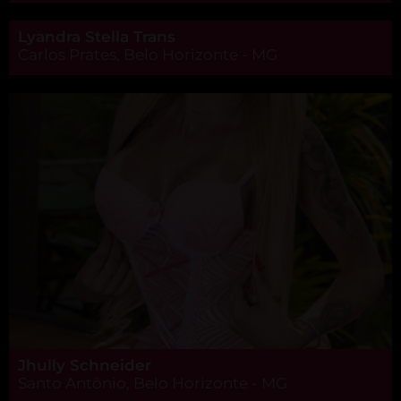
Lyandra Stella Trans
Carlos Prates, Belo Horizonte - MG
Jhully Schneider
Santo Antônio, Belo Horizonte - MG