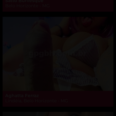
Satto Burllesque
Belo Horizonte - MG
Aghatta Ferraz
Lindéia, Belo Horizonte - MG