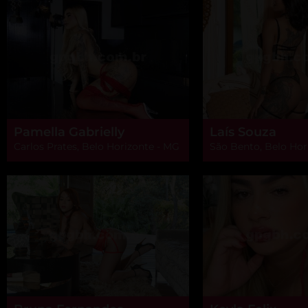
Pamella Gabrielly
Laís Souza
Carlos Prates, Belo Horizonte - MG
São Bento, Belo Hor