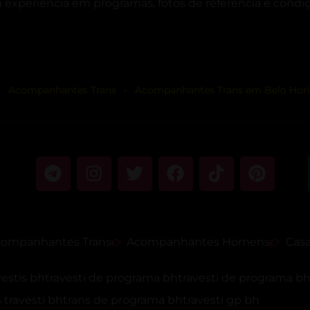
 experiência em programas, fotos de referência e condiç
Acompanhantes Trans
Acompanhantes Trans em Belo Hori
>
>
ompanhantes Trans
Acompanhantes Homens
Casa
vestis bh
travesti de programa bh
travesti de programa b
travesti bh
trans de programa bh
travesti gp bh