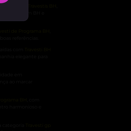
es opções de
Travestis BH
,
ara atender em BH e
vesti de Programa BH
,
oas referências.
saídas com
Travesti BH
panhia elegante para
 cidade em
ança ao marcar
Programa BH
, com
ntro harmonioso e
a categoria
Travesti gp