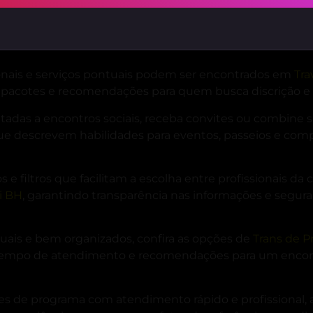
dade de estilos e personalidades, navegue pelas melhor
escrição de perfil e informações sobre disponibilidade p
nais e serviços pontuais podem ser encontrados em
Tra
 pacotes e recomendações para quem busca discrição e b
adas a encontros sociais, receba convites ou combine 
 que descrevem habilidades para eventos, passeios e com
s e filtros que facilitam a escolha entre profissionais da
i BH
, garantindo transparência nas informações e segur
tuais e bem organizados, confira as opções de
Trans de 
 tempo de atendimento e recomendações para um enco
s de programa com atendimento rápido e profissional, 