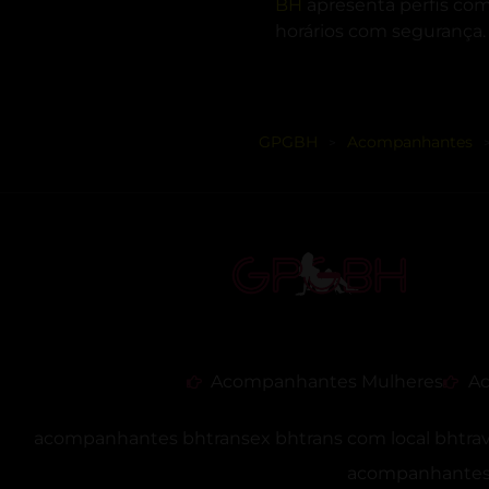
BH
apresenta perfis com
horários com segurança.
GPGBH
Acompanhantes
>
Acompanhantes Mulheres
Ac
acompanhantes bh
transex bh
trans com local bh
tra
acompanhantes 