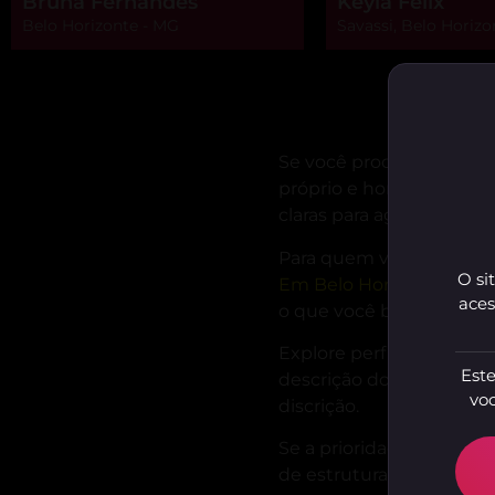
Bruna Fernandes
Keyla Felix
Belo Horizonte - MG
Savassi, Belo Horizo
Se você procura atendim
próprio e horários flexív
claras para agendar co
Para quem valoriza atrib
O si
Em Belo Horizonte
reúne
aces
o que você busca.
Explore perfis com expe
Este
descrição dos serviços,
voc
discrição.
Se a prioridade é combin
de estrutura própria, am