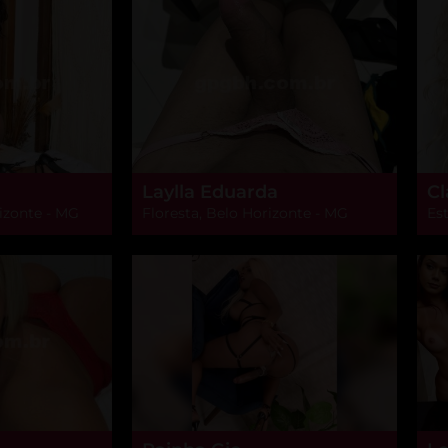
Laylla Eduarda
Cl
izonte - MG
Floresta, Belo Horizonte - MG
Est