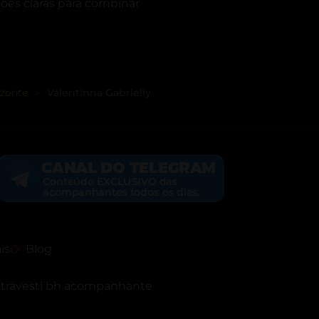
ões claras para combinar
zonte
Valentinna Gabrielly
>
is
Blog
h
travesti bh acompanhante