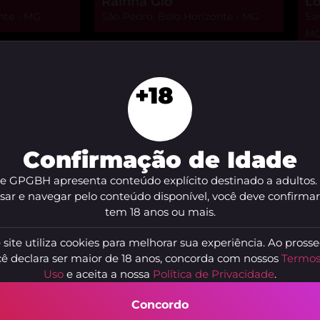
Rainha Gio
Lo
nte - MG
São Pedro, Belo Horizonte - MG
San
M
+18
entos discretos e acolhedores na capital mineira, enco
eis em
Travesti Com Local Em Belo Horizonte
, com fotos 
m segurança e comodidade.
Confirmação de Idade
utos físicos marcantes e presença confiante, a seleção d
te GPGBH apresenta conteúdo explícito destinado a adultos.
 perfis verificados, avaliações reais e filtros que ajuda
sar e navegar pelo conteúdo disponível, você deve confirma
tem 18 anos ou mais.
riência profissional e atendimento personalizado em
Tr
 site utiliza cookies para melhorar sua experiência. Ao prosse
 localização e formas de contato facilitam o agendament
ê declara ser maior de 18 anos, concorda com nossos
Termos
Uso
e aceita a nossa
Política de Privacidade
.
ar conforto e praticidade, consulte opções de
Trans com
Concordo
biente limpo e horários estendidos para encontros tranqu