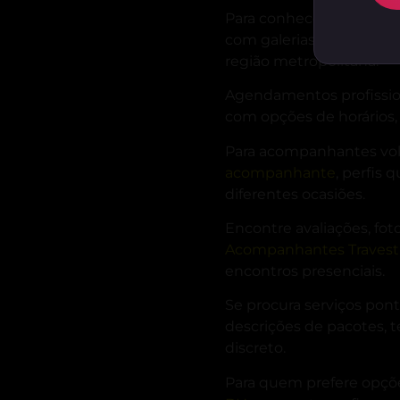
Para conhecer a diversi
com galerias de fotos, d
região metropolitana.
Agendamentos profissio
com opções de horários,
Para acompanhantes volt
acompanhante
, perfis
diferentes ocasiões.
Encontre avaliações, foto
Acompanhantes Travest
encontros presenciais.
Se procura serviços pon
descrições de pacotes,
discreto.
Para quem prefere opçõe