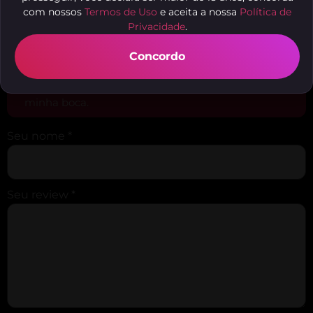
Discreto do grindr
com nossos
Termos de Uso
e aceita a nossa
Política de
Privacidade
.
Tive um encontro com essa deusa em 2024 e até
hoje não sai da minha cabeça. Muito simpática,
Concordo
linda, gostosa e safada. Curtimos um pouco e
depois ela meteu gostoso em mim até gozar na
minha boca.
Seu nome
*
Seu review
*