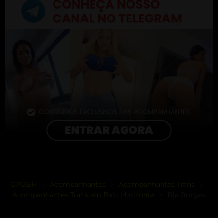
GPGBH
Acompanhantes
Acompanhantes Trans
>
>
>
Acompanhantes Trans em Belo Horizonte
Bia Borges
>