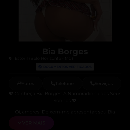
Bia Borges
Estoril (Belo Horizonte - MG)
DOCUMENTOS VERIFICADOS
Fotos
Telefone
Serviços
💖 Conheça Bia Borges: A Namoradinha dos Seus
Sonhos 💖
Oi, amores! Deixem-me apresentar: sou Bia
Borges, e com meus 24 anos, trago um pacote
VER MAIS
completo para tornar seus momentos