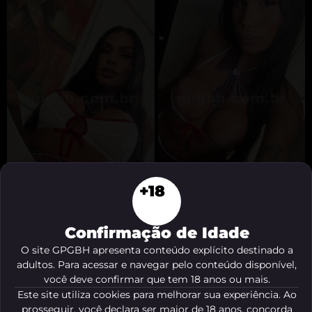
Obs: Me dou super bem com iniciantes, podem
me chamar sem receio! 😉
Me avise com antecedência para que eu possa
me preparar para você!
Beijos,
Bia Borges. 💘💋
+18
Confirmação de Idade
O site GPGBH apresenta conteúdo explícito destinado a
adultos. Para acessar e navegar pelo conteúdo disponível,
Comentários
você deve confirmar que tem 18 anos ou mais.
Este site utiliza cookies para melhorar sua experiência. Ao
prosseguir, você declara ser maior de 18 anos, concorda