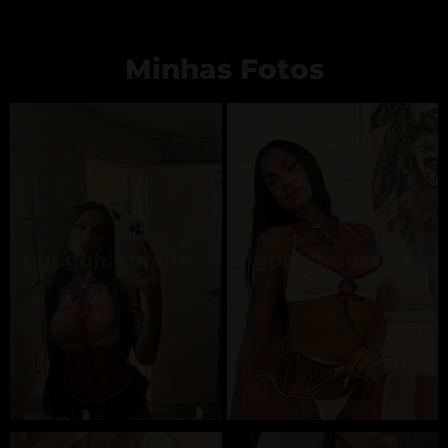
com direito a beijos na boca, carinhosa,
submissa e gulosa.
Minhas Fotos
• A Ninfetinha Ativa: Sua fantasia sensual e sem
tabus, pronta para realizar seus desejos mais
secretos e imaginários, sem restrições ou
preconceitos.
✅ Seu Atendimento Completo
Estou aqui para lhe oferecer a melhor
experiência, bem completinha e pronta para
satisfazer:
• Serviços: Atendimento completo, beijos na
boca, oral, massagem relaxante,
acessórios/dominação.
• Disponibilidade: Viagens, eventos,
pernoites/diárias, festinhas e saídas (tudo a
combinar, meus amores!).