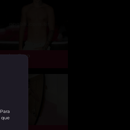
gador Caro
o Paulo - SP
 Para
r que