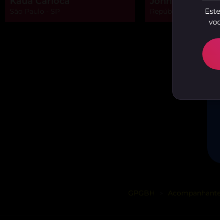
Kauã Carioca
John Mineirinh
Este
São Paulo - SP
República, São Paulo
voc
GPGBH
Acompanhant
>