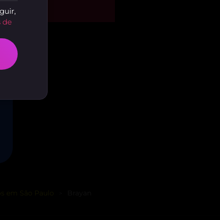
guel
guir,
o Paulo - SP
 de
s em São Paulo
Brayan
>