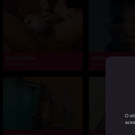
Pretinpass
Andy
São Paulo - SP
São Paulo - SP
O si
aces