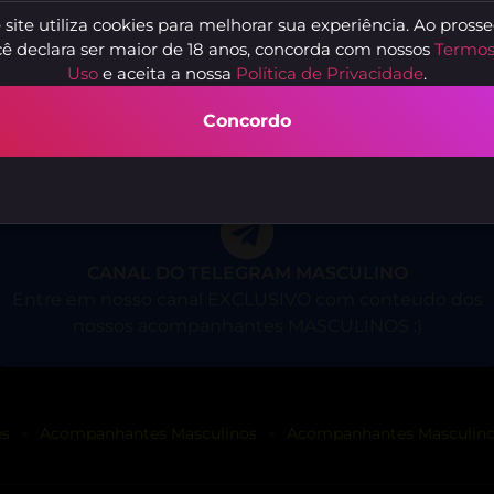
o
Novinho Paraense
Mi
 site utiliza cookies para melhorar sua experiência. Ao prosse
 - SP
São Paulo - SP
Sã
ê declara ser maior de 18 anos, concorda com nossos
Termos
Uso
e aceita a nossa
Política de Privacidade
.
Concordo
CANAL DO TELEGRAM MASCULINO
Entre em nosso canal EXCLUSIVO com conteúdo dos
nossos acompanhantes MASCULINOS :)
es
Acompanhantes Masculinos
Acompanhantes Masculino
>
>