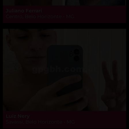
Juliano Ferrari
Centro, Belo Horizonte - MG
Luiz Nery
Savassi, Belo Horizonte - MG