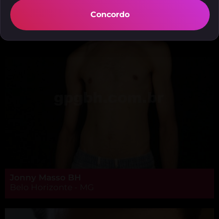
Daniel Fonseca, Uberlândia - MG
Concordo
Jonny Masso BH
Belo Horizonte - MG