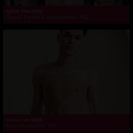
Ighor Paulista
Daniel Fonseca, Uberlândia - MG
Novin Versátil
Belo Horizonte - MG