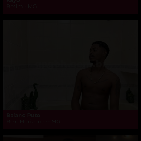
Betim - MG
Baiano Puto
Belo Horizonte - MG