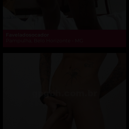
Faveladosocador
Pampulha, Belo Horizonte - MG