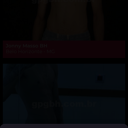
Jonny Masso BH
Belo Horizonte - MG