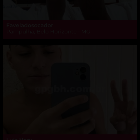
Faveladosocador
Pampulha, Belo Horizonte - MG
Luiz Nery