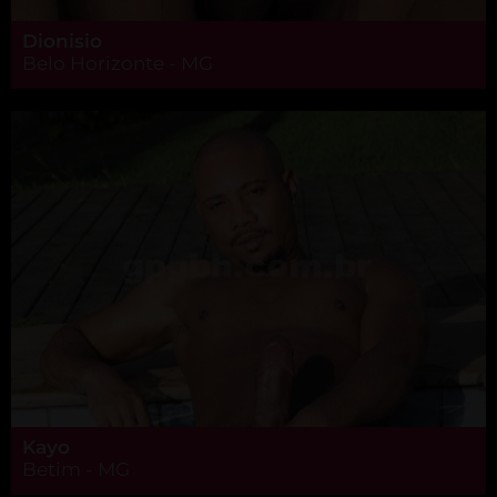
Dionisio
Belo Horizonte - MG
Kayo
Betim - MG