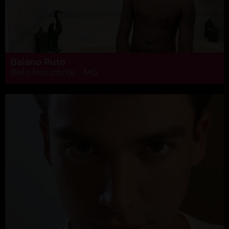
Baiano Puto
Belo Horizonte - MG