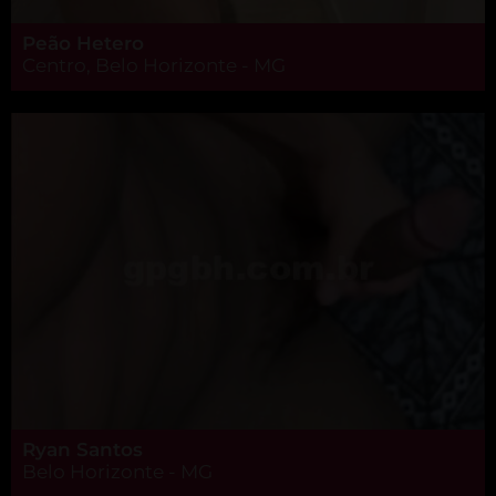
Peão Hetero
Centro, Belo Horizonte - MG
Ryan Santos
Belo Horizonte - MG