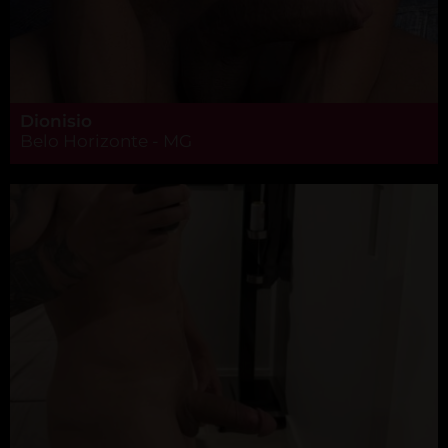
Dionisio
Belo Horizonte - MG