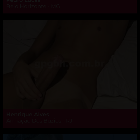
Belo Horizonte - MG
Henrique Alves
Armação Dos Búzios - RJ