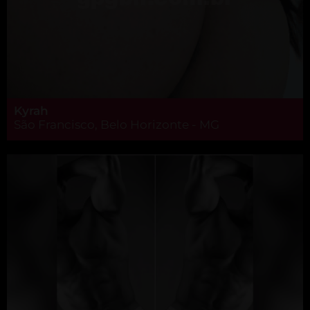
Kyrah
São Francisco, Belo Horizonte - MG