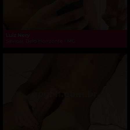
Luiz Nery
Savassi, Belo Horizonte - MG