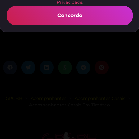
Privacidade
.
Concordo
GPGBH
Acompanhantes
Acompanhantes Casais
>
>
>
Acompanhantes Casais Em Timóteo