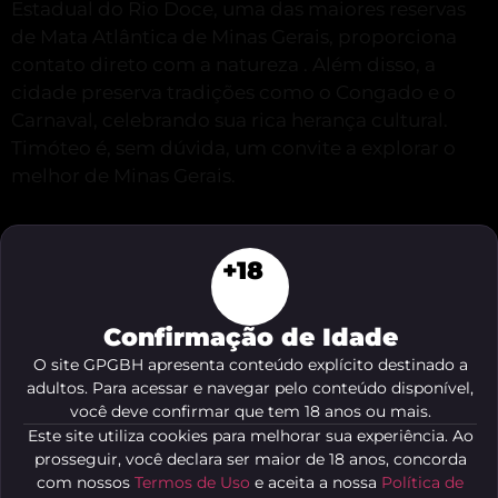
Estadual do Rio Doce, uma das maiores reservas
de Mata Atlântica de Minas Gerais, proporciona
contato direto com a natureza
.
Além disso, a
cidade preserva tradições como o Congado e o
Carnaval, celebrando sua rica herança cultural.
Timóteo é, sem dúvida, um convite a explorar o
melhor de Minas Gerais.
+18
Confirmação de Idade
O site GPGBH apresenta conteúdo explícito destinado a
adultos. Para acessar e navegar pelo conteúdo disponível,
você deve confirmar que tem 18 anos ou mais.
Este site utiliza cookies para melhorar sua experiência. Ao
prosseguir, você declara ser maior de 18 anos, concorda
com nossos
Termos de Uso
e aceita a nossa
Política de